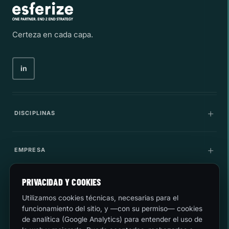
Certeza en cada capa.
in
DISCIPLINAS
Comunicaciones
EMPRESA
Infraestructura IT
Compañía
PRIVACIDAD Y COOKIES
LEGAL
Ciberseguridad
Utilizamos cookies técnicas, necesarias para el
Carrera
funcionamiento del sitio, y —con su permiso— cookies
Innovación
Calidad y medio ambiente
de analítica (Google Analytics) para entender el uso de
HABLEMOS
Casos de uso