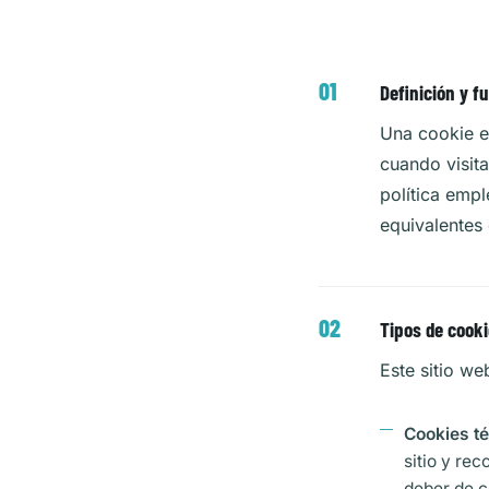
Definición y f
Una cookie e
cuando visita
política emp
equivalentes
Tipos de cookie
Este sitio we
Cookies té
sitio y re
deber de c