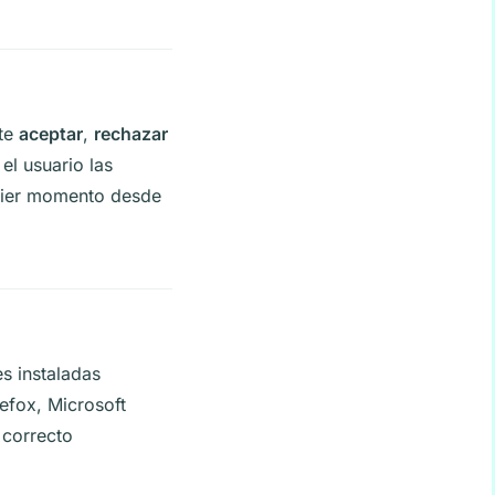
ite
aceptar
,
rechazar
el usuario las
quier momento desde
es instaladas
efox, Microsoft
 correcto