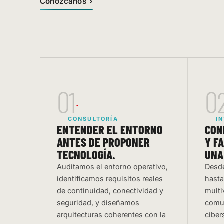
Conózcanos
01
0
CONSULTORÍA
I
ENTENDER EL ENTORNO
CON
ANTES DE PROPONER
Y F
TECNOLOGÍA.
UNA
Auditamos el entorno operativo,
Desde
identificamos requisitos reales
hasta
de continuidad, conectividad y
multi
seguridad, y diseñamos
comun
arquitecturas coherentes con la
ciber