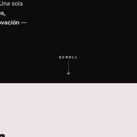
 Una sola
s,
ovación
—
SCROLL
a