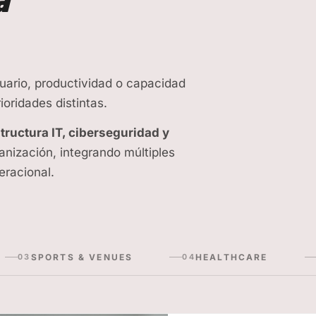
suario, productividad o capacidad
oridades distintas.
ructura IT, ciberseguridad y
anización, integrando múltiples
eracional.
SPORTS & VENUES
HEALTHCARE
03
04