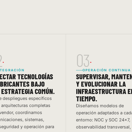
2
03
NTEGRACIÓN
OPERACIÓN CONTINUA
ECTAR TECNOLOGÍAS
SUPERVISAR, MANTE
ABRICANTES BAJO
Y EVOLUCIONAR LA
 ESTRATEGIA COMÚN.
INFRAESTRUCTURA E
TIEMPO.
 despliegues específicos
 arquitecturas completas
Diseñamos modelos de
vendor, coordinamos
operación adaptados a cad
icaciones, sistemas,
entorno: NOC y SOC 24×7,
seguridad y operación para
observabilidad transversal,