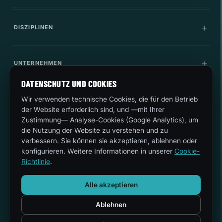
DISZIPLINEN
Kommunikation
UNTERNEHMEN
IT-Infrastruktur
DATENSCHUTZ UND COOKIES
Unternehmen
LEGAL
Cybersicherheit
Wir verwenden technische Cookies, die für den Betrieb
der Website erforderlich sind, und —mit Ihrer
Karriere
Zustimmung— Analyse-Cookies (Google Analytics), um
Innovation
Qualität und Umwelt
die Nutzung der Website zu verstehen und zu
LASS UNS REDEN
Anwendungsfälle
verbessern. Sie können sie akzeptieren, ablehnen oder
Sicherheit
konfigurieren. Weitere Informationen in unserer
Cookie-
sales@esferize.com
Richtlinie
.
Rechtlicher Hinweis
Hauptsitz
Alle akzeptieren
C/ Secoya 19, 3. Planta · 28044 Madrid
Privatsphäre
Mo-Do 8:30-18:00 · Fr 8:30-14:30
Ablehnen
24/7-Support
Cookies