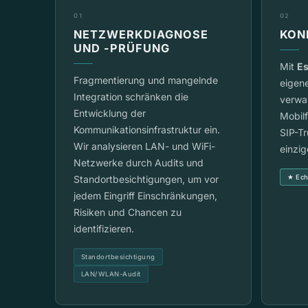
01
02
NETZWERKDIAGNOSE
KON
UND -PRÜFUNG
Mit
Es
Fragmentierung und mangelnde
eigene
Integration schränken die
verwa
Entwicklung der
Mobil
Kommunikationsinfrastruktur ein.
SIP-Tr
Wir analysieren LAN- und WiFi-
einzi
Netzwerke durch Audits und
Standortbesichtigungen, um vor
★ Ech
jedem Eingriff Einschränkungen,
Risiken und Chancen zu
identifizieren.
Standortbesichtigung
LAN/WLAN-Audit