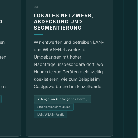
04
LOKALES NETZWERK,
D
ABDECKUNG UND
SEGMENTIERUNG
ren
Wir entwerfen und betreiben LAN-
und WLAN-Netzwerke für
gen
Umgebungen mit hoher
Nachfrage, insbesondere dort, wo
Hunderte von Geräten gleichzeitig
koexistieren, wie zum Beispiel im
ern.
Gastgewerbe und im Einzelhandel.
★ Magellan (Gefangenes Portal)
Standortbesichtigung
LAN/WLAN-Audit