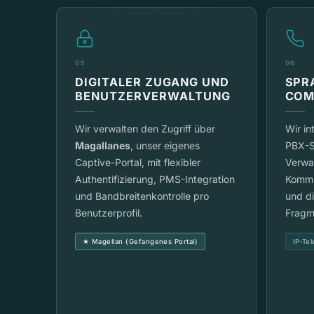
05
06
DIGITALER ZUGANG UND
SPR
BENUTZERVERWALTUNG
COM
Wir verwalten den Zugriff über
Wir in
Magallanes
, unser eigenes
PBX-S
Captive-Portal, mit flexibler
Verwa
Authentifizierung, PMS-Integration
Kommun
und Bandbreitenkontrolle pro
und di
Benutzerprofil.
Fragm
★ Magellan (Gefangenes Portal)
IP-Tel