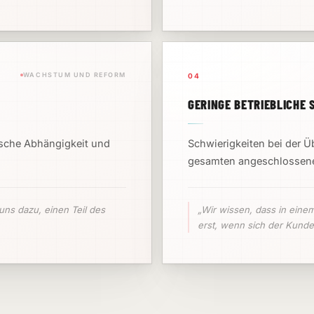
WACHSTUM UND REFORM
04
GERINGE BETRIEBLICHE 
ische Abhängigkeit und
Schwierigkeiten bei der 
gesamten angeschlossenen
uns dazu, einen Teil des
„Wir wissen, dass in eine
erst, wenn sich der Kund