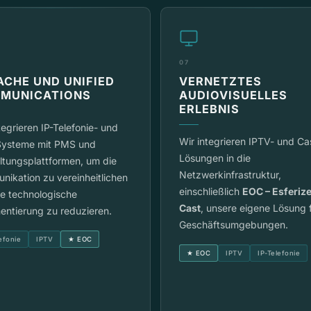
07
ACHE UND UNIFIED
VERNETZTES
MUNICATIONS
AUDIOVISUELLES
ERLEBNIS
tegrieren IP-Telefonie- und
Wir integrieren IPTV- und Ca
ysteme mit PMS und
Lösungen in die
ltungsplattformen, um die
Netzwerkinfrastruktur,
ikation zu vereinheitlichen
einschließlich
EOC – Esferiz
e technologische
Cast
, unsere eigene Lösung 
entierung zu reduzieren.
Geschäftsumgebungen.
efonie
IPTV
★ EOC
★ EOC
IPTV
IP-Telefonie