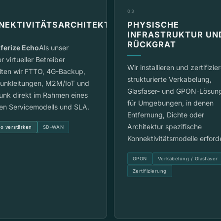
03
NEKTIVITÄTSARCHITEKTUR
PHYSISCHE
INFRASTRUKTUR UN
RÜCKGRAT
ferize Echo
Als unser
r virtueller Betreiber
Wir installieren und zertifizie
lten wir FTTO, 4G-Backup,
strukturierte Verkabelung,
funkleitungen, M2M/IoT und
Glasfaser- und GPON-Lösun
unk direkt im Rahmen eines
für Umgebungen, in denen
gen Servicemodells und SLA.
Entfernung, Dichte oder
Architektur spezifische
o verstärken
SD-WAN
Konnektivitätsmodelle erford
GPON
Verkabelung / Glasfaser
Zertifizierung