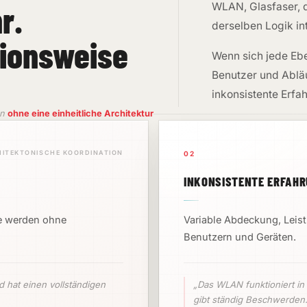
r.
WLAN, Glasfaser, d
derselben Logik in
ktionsweise
Wenn sich jede Ebe
Benutzer und Abläu
inkonsistente Erfa
en
ohne eine einheitliche Architektur
ITEKTONISCHE KOORDINATION
02
INKONSISTENTE ERFAH
te werden ohne
Variable Abdeckung, Leis
Benutzern und Geräten.
d hat einen vollständigen
„Das WLAN funktioniert in
gibt ständig Beschwerden