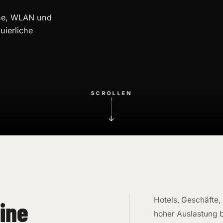
che, WLAN und
uierliche
SCROLLEN
Hotels, Geschäfte,
eine
hoher Auslastung b