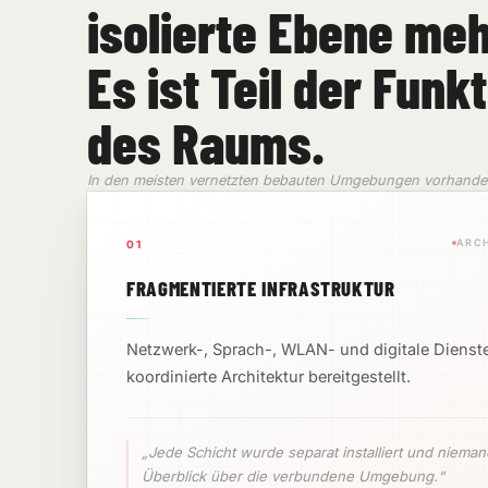
isolierte Ebene meh
Es ist Teil der Fun
des Raums.
In den meisten vernetzten bebauten Umgebungen vorhand
ARCH
01
FRAGMENTIERTE INFRASTRUKTUR
Netzwerk-, Sprach-, WLAN- und digitale Diens
koordinierte Architektur bereitgestellt.
„Jede Schicht wurde separat installiert und nieman
Überblick über die verbundene Umgebung.“