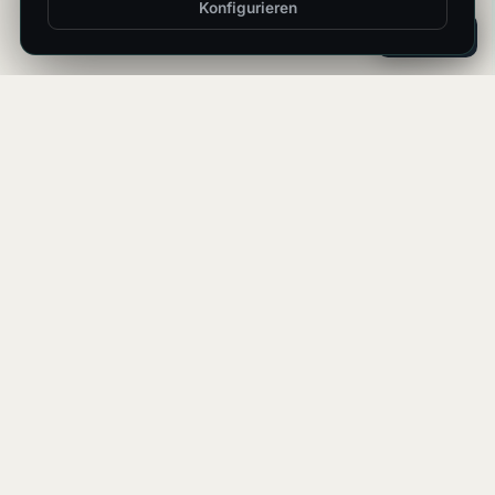
Konfigurieren
ES
EN
FR
DE
Ein einzelner
Gesprächspartner. Eine
einzige Architektur.
Ein
einziges Gespräch.
Keine Callcenter, keine automatischen Filter, keine
generischen Formulare.
Engagierter kaufmännischer Leiter für Ihren Markt