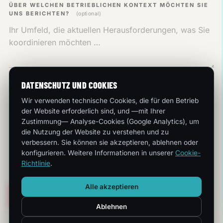
ÜBER WELCHEN BETRIEBLICHEN KONTEXT MÖCHTEN SIE
UNS BERICHTEN?
(optional)
DATENSCHUTZ UND COOKIES
Ich habe die
Datenschutzrichtlinie
gelesen und akzeptiere die
Verarbeitung meiner Daten durch Esferize Comunicaciones,
Wir verwenden technische Cookies, die für den Betrieb
S.L.
der Website erforderlich sind, und —mit Ihrer
Zustimmung— Analyse-Cookies (Google Analytics), um
Ich möchte kommerzielle Mitteilungen von Esferize
die Nutzung der Website zu verstehen und zu
Comunicaciones, S.L. zu ihren Dienstleistungen erhalten. Ich
verbessern. Sie können sie akzeptieren, ablehnen oder
kann diese Einwilligung jederzeit widerrufen.
konfigurieren. Weitere Informationen in unserer
Cookie-
Richtlinie
.
Alle akzeptieren
Gespräch beginnen
Ablehnen
Der kaufmännische Leiter wird Ihnen
antworten.