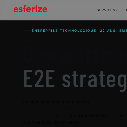
SERVICES
ENTREPRISE TECHNOLOGIQUE. 22 ANS. EM
One partne
E2E strateg
Un interlocuteur unique pour votre
infrastructure cri
Communications, infrastructure informatique, cyber
innovation
.
SOC
y
NOC
propre, exploitation
24/7
en
d'Europe et du Moyen-Orient.