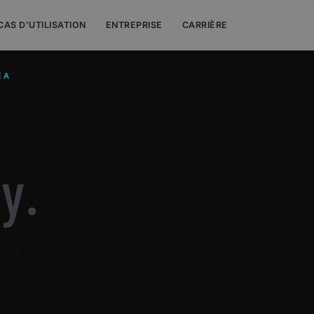
CAS D'UTILISATION
ENTREPRISE
CARRIÈRE
EA
r.
y.
tique
:
sécurité et
30 pays