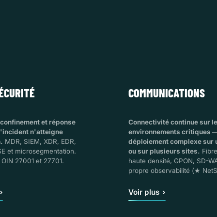
ÉCURITÉ
COMMUNICATIONS
 confinement et réponse
Connectivité continue sur l
'incident n'atteigne
environnements critiques 
.
MDR, SIEM, XDR, EDR,
déploiement complexe sur u
 et microsegmentation.
ou sur plusieurs sites.
Fibre
 OIN 27001 et 27701.
haute densité, GPON, SD-WA
propre observabilité (★ NetS
Voir plus