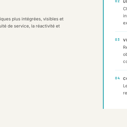
02
U
C
in
ques plus intégrées, visibles et
ex
té de service, la réactivité et
03
V
Ré
o
c
04
C
Le
r