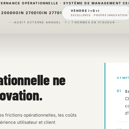
ERNANCE OPÉRATIONNELLE · SYSTÈME DE MANAGEMENT CER
VENDRE I+D+I
 20000
OIN 27001
OIN 27701
EXCELLENCE · PROPRE INNOVATION
AUDIT EXTERNE ANNUEL · 7 / 7 NORMES EN VIGUEUR
tionnelle ne
SYMP
novation.
01
S
C
c
d
frictions opérationnelles, les coûts
érience utilisateur et client