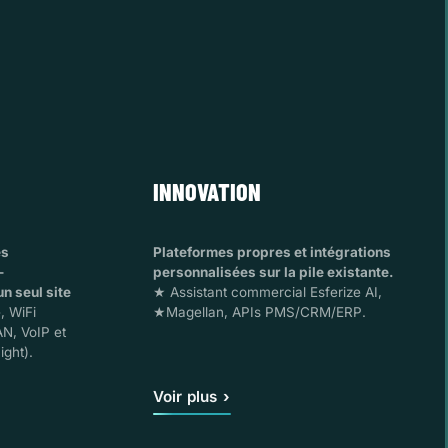
INNOVATION
es
Plateformes propres et intégrations
—
personnalisées sur la pile existante.
n seul site
★ Assistant commercial Esferize AI,
, WiFi
★Magellan, APIs PMS/CRM/ERP.
N, VoIP et
ight).
Voir plus