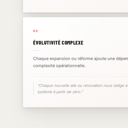
03
ÉVOLUTIVITÉ COMPLEXE
Chaque expansion ou réforme ajoute une dépen
complexité opérationnelle.
"Chaque nouvelle aile ou rénovation nous oblige à 
système à partir de zéro."