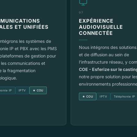
07
MUNICATIONS
EXPÉRIENCE
ALES ET UNIFIÉES
AUDIOVISUELLE
CONNECTÉE
intégrons les systèmes de
Nous intégrons des solution
onie IP et PBX avec les PMS
et de diffusion au sein de
 plateformes de gestion pour
l'infrastructure réseau, y com
r les communications et
COE - Esferize sur le castin
e la fragmentation
notre propre solution pour le
ologique.
environnements professionne
honie IP
IPTV
★ COU
★ COU
IPTV
Téléphonie IP