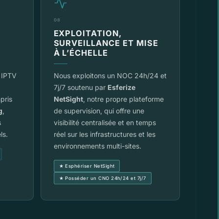
08
EXPLOITATION,
SURVEILLANCE ET MISE
À L’ÉCHELLE
s IPTV
Nous exploitons un NOC 24h/24 et
7j/7 soutenu par
Esferize
pris
NetSight
, notre propre plateforme
g
,
de supervision, qui offre une
s
visibilité centralisée et en temps
ls.
réel sur les infrastructures et les
environnements multi-sites.
★ Esphériser NetSight
★ Posséder un CNO 24h/24 et 7j/7