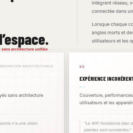
intègrent réseau, v
connectée dans un
Lorsque chaque co
l’espace.
angles morts et de
utilisateurs et les 
s
sans architecture unifiée
ORDINATION ARCHITECTURALE
02
EXPÉRIENCE INCOHÉREN
yés sans architecture
Couverture, performances e
utilisateurs et les appareil
sonne n'a une vision
"Le WiFi fonctionne bien d
plaintes sont constantes."