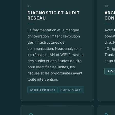
01
02
DIAGNOSTIC ET AUDIT
ARC
RÉSEAU
CON
La fragmentation et le manque
Avec
d'intégration limitent l'évolution
opérat
des infrastructures de
direc
communication. Nous analysons
4G, li
les réseaux LAN et WiFi à travers
Trunk
des audits et des études de site
et un 
pour identifier les limites, les
★ Esf
risques et les opportunités avant
toute intervention.
Enquête sur le site
Audit LAN/Wi-Fi