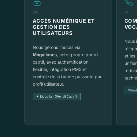
05
06
ACCÈS NUMÉRIQUE ET
COM
GESTION DES
VOC
UTILISATEURS
Nous 
Nous gérons l'accès via
téléph
Magallanes
, notre propre portail
et les
captif, avec authentification
unifie
flexible, intégration PMS et
réduir
contrôle de la bande passante par
techn
profil utilisateur.
Télép
★ Magellan (Portail Captif)