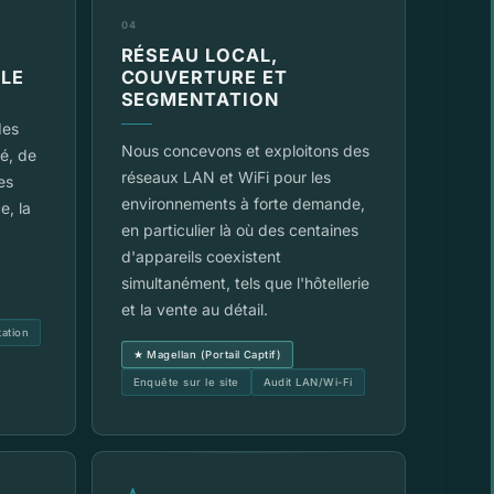
04
RÉSEAU LOCAL,
LE
COUVERTURE ET
SEGMENTATION
des
Nous concevons et exploitons des
ré, de
réseaux LAN et WiFi pour les
es
environnements à forte demande,
e, la
en particulier là où des centaines
d'appareils coexistent
simultanément, tels que l'hôtellerie
et la vente au détail.
tation
★ Magellan (Portail Captif)
Enquête sur le site
Audit LAN/Wi-Fi