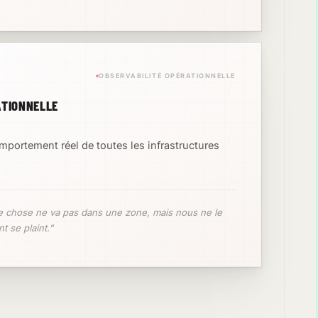
OBSERVABILITÉ OPÉRATIONNELLE
RATIONNELLE
comportement réel de toutes les infrastructures
 chose ne va pas dans une zone, mais nous ne le
t se plaint."