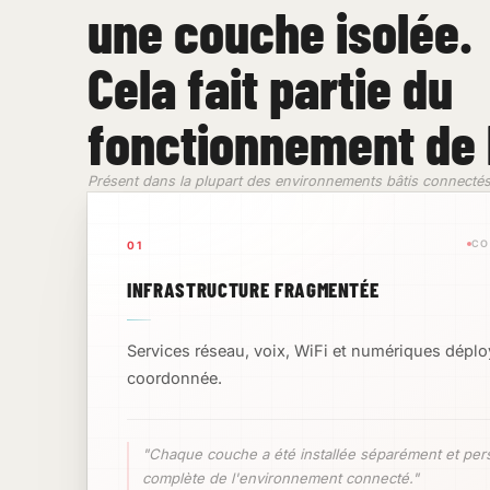
une couche isolée.
Cela fait partie du
fonctionnement de 
Présent dans la plupart des environnements bâtis connecté
CO
01
INFRASTRUCTURE FRAGMENTÉE
Services réseau, voix, WiFi et numériques déplo
coordonnée.
"Chaque couche a été installée séparément et per
complète de l'environnement connecté."