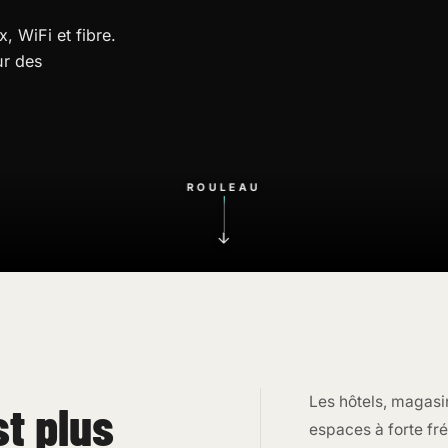
 WiFi et fibre.
ur des
ROULEAU
Les hôtels, magasi
st plus
espaces à forte fré