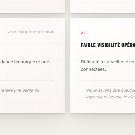
CROISSANCE ET RÉFORME
04
FAIBLE VISIBILITÉ OPÉ
dance technique et une
Difficulté à surveiller le 
connectées.
refaire une partie du
"Nous savons que quelque
voyons que lorsque le clien