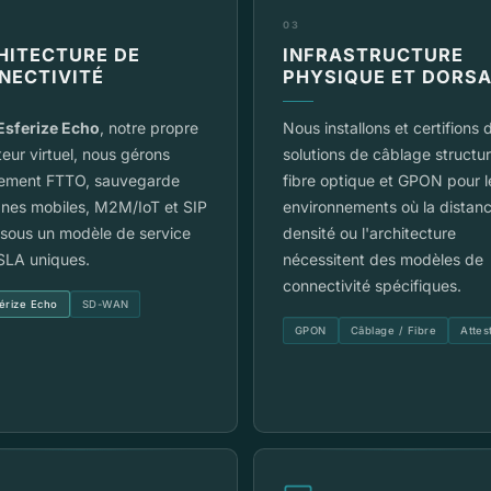
03
HITECTURE DE
INFRASTRUCTURE
NECTIVITÉ
PHYSIQUE ET DORSA
Esferize Echo
, notre propre
Nous installons et certifions 
eur virtuel, nous gérons
solutions de câblage structu
tement FTTO, sauvegarde
fibre optique et GPON pour l
gnes mobiles, M2M/IoT et SIP
environnements où la distanc
 sous un modèle de service
densité ou l'architecture
SLA uniques.
nécessitent des modèles de
connectivité spécifiques.
érize Echo
SD-WAN
GPON
Câblage / Fibre
Attes