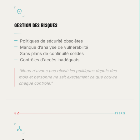
GESTION DES RISQUES
Politiques de sécurité obsolètes
Manque d’analyse de vulnérabilité
Sans plans de continuité solides
Contrôles d'accès inadéquats
"Nous n'avons pas révisé les politiques depuis des
mois et personne ne sait exactement ce que couvre
chaque contrôle."
02
TIERS