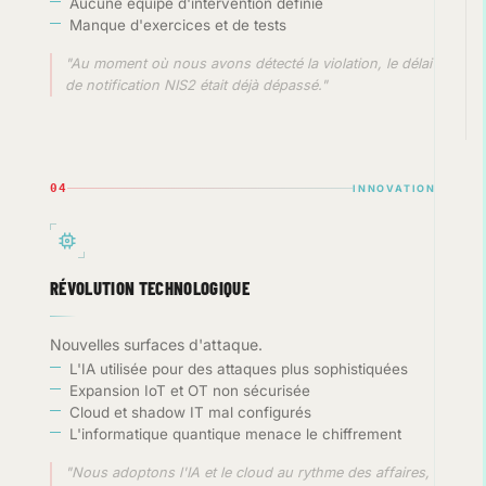
Aucune équipe d'intervention définie
Manque d'exercices et de tests
"Au moment où nous avons détecté la violation, le délai
de notification NIS2 était déjà dépassé."
04
INNOVATION
RÉVOLUTION TECHNOLOGIQUE
Nouvelles surfaces d'attaque.
L'IA utilisée pour des attaques plus sophistiquées
Expansion IoT et OT non sécurisée
Cloud et shadow IT mal configurés
L'informatique quantique menace le chiffrement
"Nous adoptons l'IA et le cloud au rythme des affaires,