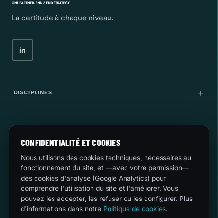
La certitude à chaque niveau.
in
DISCIPLINES
Communications
ENTREPRISE
CONFIDENTIALITÉ ET COOKIES
Infrastructure informatique
Entreprise
Nous utilisons des cookies techniques, nécessaires au
LÉGAL
Cybersécurité
fonctionnement du site, et —avec votre permission—
Carrière
des cookies d'analyse (Google Analytics) pour
Innovation
comprendre l'utilisation du site et l'améliorer. Vous
Qualité et environnement
PARLONS
Cas d'utilisation
pouvez les accepter, les refuser ou les configurer. Plus
d'informations dans notre
Politique de cookies
.
Sécurité
sales@esferize.com