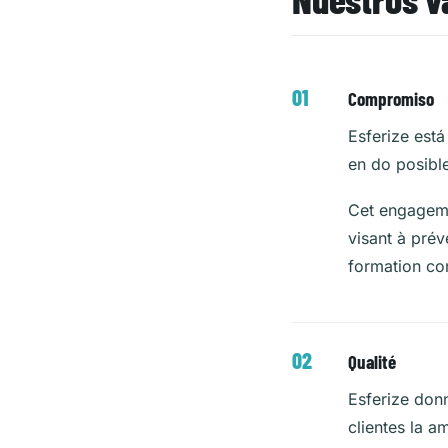
Compromiso
Esferize est
en do posible
Cet engageme
visant à préve
formation con
Qualité
Esferize donn
clientes la a