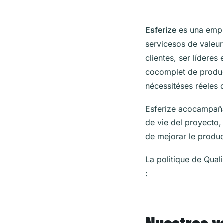
Esferize
es una empr
servicesos de valeur
clientes, ser lídere
cocomplet de produc
nécessitéses réeles 
Esferize acocampaña 
de vie del proyecto, 
de mejorar le product
La politique de Qual
:
Nuestros v