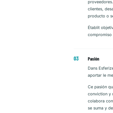
proveedores.
clientes, des
producto o s
Établit objet
compromiso d
Pasión
Dans Esferiz
aportar le me
Ce pasión que
conviction y 
colabora con
se suma y de