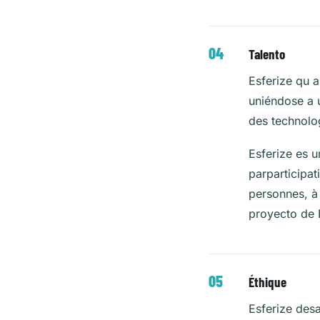
Talento
Esferize qu a
uniéndose a u
des technolog
Esferize es u
parparticipat
personnes, à 
proyecto de 
Éthique
Esferize desa