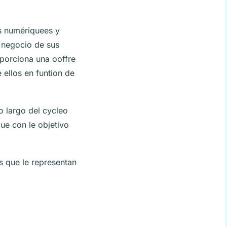
s numériquees y
l negocio de sus
oporciona una ooffre
ellos en funtion de
o largo del cycleo
que con le objetivo
s que le representan