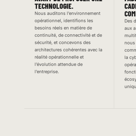
TECHNOLOGIE.
CAD
COM
Nous auditons l’environnement
opérationnel, identifions les
Des d
besoins réels en matière de
aux a
continuité, de connectivité et de
multi
sécurité, et concevons des
nous
architectures cohérentes avec la
commu
réalité opérationnelle et
la cy
l’évolution attendue de
opéra
l’entreprise.
fonc
écos
uniqu