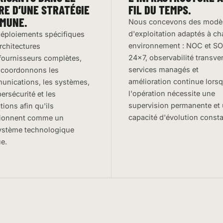
RE D’UNE STRATÉGIE
FIL DU TEMPS.
MUNE.
Nous concevons des modè
d'exploitation adaptés à c
éploiements spécifiques
environnement : NOC et S
rchitectures
24×7, observabilité transver
fournisseurs complètes,
services managés et
 coordonnons les
amélioration continue lors
nications, les systèmes,
l'opération nécessite une
bersécurité et les
supervision permanente et
tions afin qu'ils
capacité d'évolution consta
tionnent comme un
ystème technologique
e.