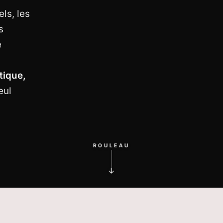
ls, les
s
e
tique,
eul
ROULEAU