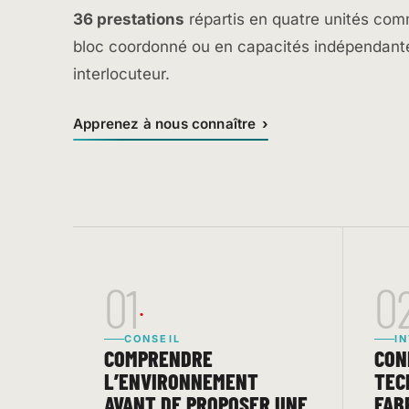
36 prestations
répartis en quatre unités com
bloc coordonné ou en capacités indépendante
interlocuteur.
Apprenez à nous connaître
01
0
CONSEIL
I
COMPRENDRE
CON
L’ENVIRONNEMENT
TEC
AVANT DE PROPOSER UNE
FAB