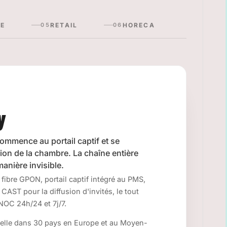
E
RETAIL
HORECA
05
06
y
commence au portail captif et se
sion de la chambre. La chaîne entière
anière invisible.
 fibre GPON, portail captif intégré au PMS,
 CAST pour la diffusion d'invités, le tout
NOC 24h/24 et 7j/7.
elle dans 30 pays en Europe et au Moyen-